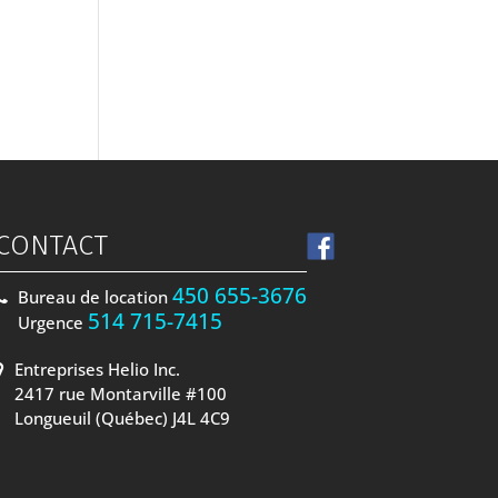
CONTACT
450 655-3676
Bureau de location
514 715-7415
Urgence
Entreprises Helio Inc.
2417 rue Montarville #100
Longueuil (Québec) J4L 4C9