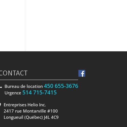
CONTACT
450 655-3676
Bureau de location
514 715-7415
Urgence
Entreprises Helio Inc.
2417 rue Montarville #100
Longueuil (Québec) J4L 4C9